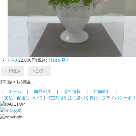
PF-3
22,000円(税込)
詳細を見る
« PREV
NEXT »
3
商品中
1-3
商品
｜
ホーム
｜
商品紹介
｜
会社情報
｜
店舗紹介
｜
｜
支払・配送について
｜
特定商取引法に基づく表記
｜
プライバシーポリ